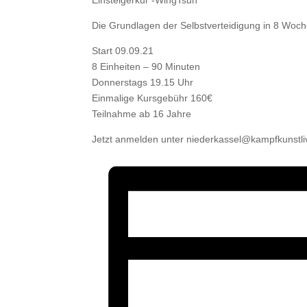
Einsteigerkur -WingTsun
Die Grundlagen der Selbstverteidigung in 8 Woc
Start 09.09.21
8 Einheiten – 90 Minuten
Donnerstags 19.15 Uhr
Einmalige Kursgebühr 160€
Teilnahme ab 16 Jahre
Jetzt anmelden unter niederkassel@kampfkunstli