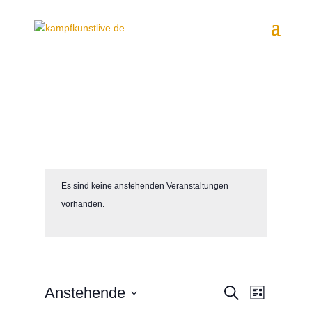
Es sind keine anstehenden Veranstaltungen
vorhanden.
V
V
Anstehende
Suche
Liste
e
e
Datum