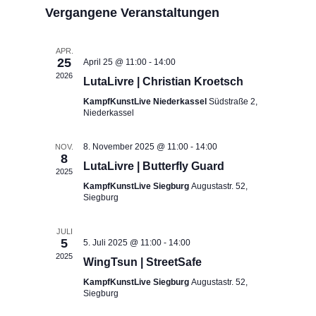
r
r
Vergangene Veranstaltungen
wählen.
a
a
n
n
s
APR.
25
April 25 @ 11:00
-
14:00
s
t
2026
LutaLivre | Christian Kroetsch
a
t
l
KampfKunstLive Niederkassel
Südstraße 2,
a
Niederkassel
t
l
u
t
n
8. November 2025 @ 11:00
-
14:00
NOV.
8
u
g
LutaLivre | Butterfly Guard
2025
n
A
KampfKunstLive Siegburg
Augustastr. 52,
n
g
Siegburg
s
e
i
n
JULI
c
5
5. Juli 2025 @ 11:00
-
14:00
S
h
2025
WingTsun | StreetSafe
u
t
KampfKunstLive Siegburg
Augustastr. 52,
e
c
Siegburg
n
h