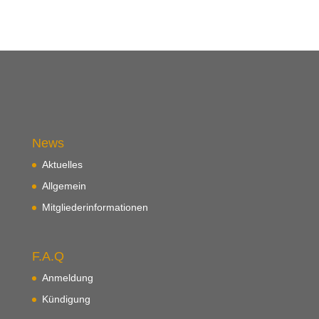
i
g
a
t
i
o
n
News
Aktuelles
Allgemein
Mitgliederinformationen
F.A.Q
Anmeldung
Kündigung