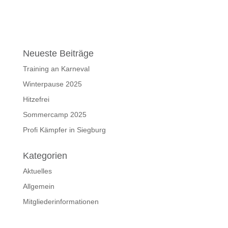
-
e
N
u
a
n
v
d
i
Neueste Beiträge
g
A
a
Training an Karneval
n
t
Winterpause 2025
s
i
i
Hitzefrei
o
c
n
Sommercamp 2025
h
Profi Kämpfer in Siegburg
t
e
Kategorien
n
Aktuelles
,
Allgemein
N
Mitgliederinformationen
a
v